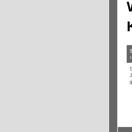
1
S
J
g